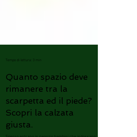
Tempo di lettura: 3 min
Quanto spazio deve
rimanere tra la
scarpetta ed il piede?
Scopri la calzata