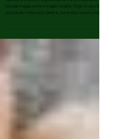
giusta.
Spesso entrano in negozio bambini che indossano
scarpe troppo corte o troppo lunghe. Tolgo le vecchie
scarpe per misurare i piedi e...sorpresa: scopro che la
lunghezza è di una o due taglie in più! Qualche volta i
genitori ne sono consapevoli e confessano che la
scelta è frutto di un'emergenza ( le hanno prese in
prestito dal fratello oppure non hanno avuto il tempo
di acquistare quelle nuove) ma la maggior parte non lo
è perché si affida a ciò che gli comunica il bambino. No