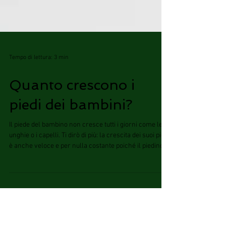
Tempo di lettura: 3 min
Quanto crescono i
piedi dei bambini?
Il piede del bambino non cresce tutti i giorni come le
unghie o i capelli. Ti dirò di più: la crescita dei suoi piedi
è anche veloce e per nulla costante poiché il piedino si
allunga nel giro di pochissimi giorni (circa una
settimana).