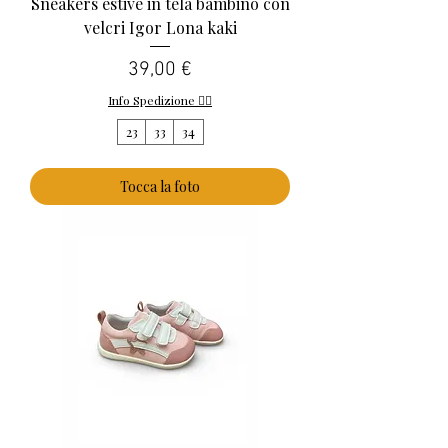
Sneakers estive in tela bambino con
velcri Igor Lona kaki
Prezzo
39,00 €
Info Spedizione 👈🏻
23
33
34
Tocca la foto