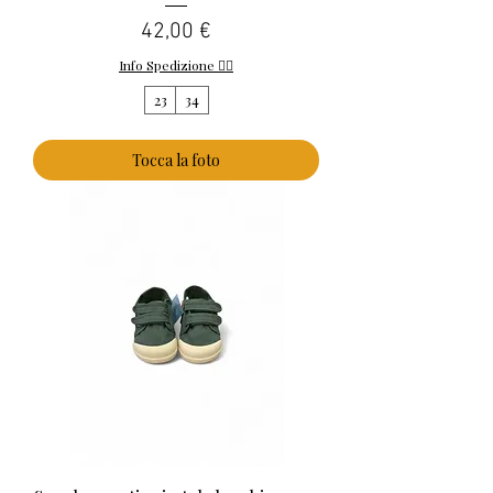
Prezzo
42,00 €
Info Spedizione 👈🏻
23
34
Tocca la foto