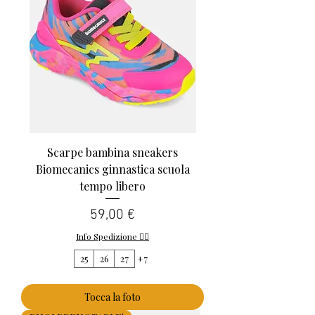
Scarpe bambina sneakers
Biomecanics ginnastica scuola
tempo libero
Prezzo
59,00 €
Info Spedizione 👈🏻
25
26
27
+7
Tocca la foto