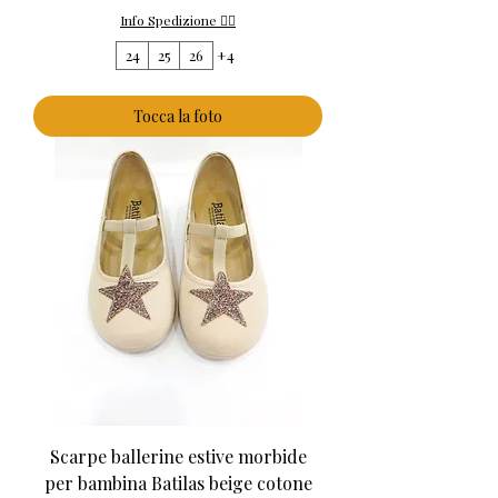
Info Spedizione 👈🏻
24
25
26
+4
Tocca la foto
Scarpe ballerine estive morbide
per bambina Batilas beige cotone