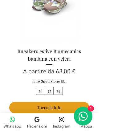
Sneakers estive Biomecanics
bambina con velcri
Prezzo scontato
A partire da
63,00 €
Info Spedizione 👈🏻
26
32
34
Tocca la foto
1
Whatsapp
Recensioni
Instagram
Mappa