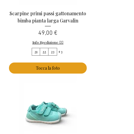
Scarpine primi passi gattonamento
bimba pianta larga Garvalin
Prezzo
49,00 €
Info Spedizione 👈🏻
21
22
23
+3
Tocca la foto