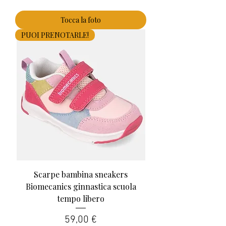
Tocca la foto
PUOI PRENOTARLE!
Scarpe bambina sneakers
Biomecanics ginnastica scuola
tempo libero
Prezzo
59,00 €