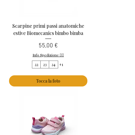
Scarpine primi passi anatomiche
estive Biomecanics bimbo bimba
Prezzo
55,00 €
Info Spedizione 👈🏻
22
23
24
+1
Tocca la foto