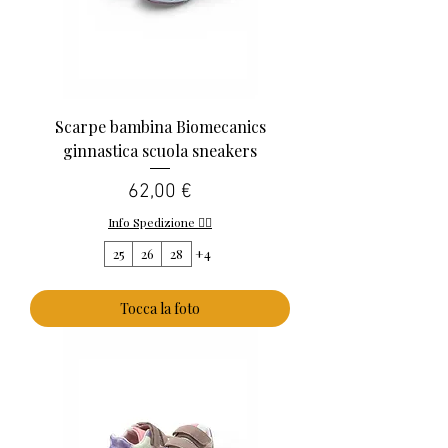
Scarpe bambina Biomecanics
ginnastica scuola sneakers
Prezzo
62,00 €
Info Spedizione 👈🏻
25
26
28
+4
Tocca la foto