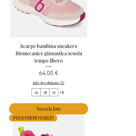
Scarpe bambina sneakers
Biomecanics ginnastica scuola
tempo libero
Prezzo
64,00 €
Info Spedizione 👈🏻
36
38
35
+8
Tocca la foto
PUOI PRENOTARLE!