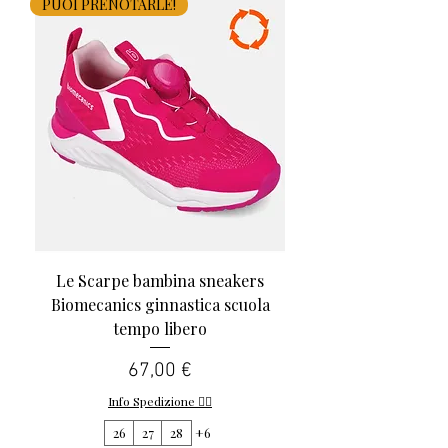
PUOI PRENOTARLE!
Le Scarpe bambina sneakers
Biomecanics ginnastica scuola
tempo libero
Prezzo
67,00 €
Info Spedizione 👈🏻
26
27
28
+6