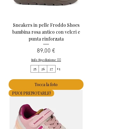
Sneakers in pelle Froddo Shoes
bambina rosa antico con velcri e
punta rinforzata
Prezzo
89,00 €
Info Spedizione 👈🏻
25
26
27
+1
Tocca la foto
PUOI PRENOTARLE!