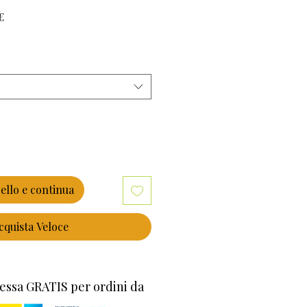
Prezzo
€
scontato
ello e continua
cquista Veloce
essa GRATIS per ordini da