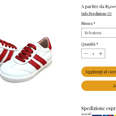
A partire da
85,00
Info Spedizione 👈🏻
Misura
*
Seleziona
Quantità
*
Aggiungi al carr
A
Spedizione espr
100€