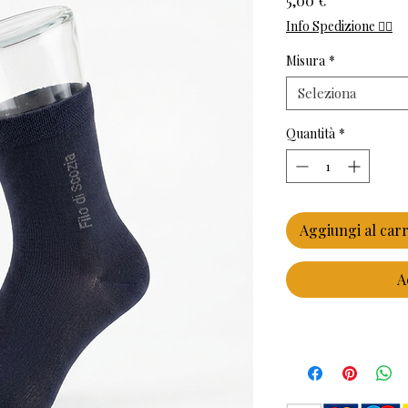
5,00 €
Info Spedizione 👈🏻
Misura
*
Seleziona
Quantità
*
Aggiungi al carr
A