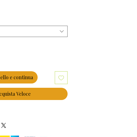
ello e continua
cquista Veloce