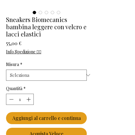
Sneakers Biomecanics
bambina leggere con velcro e
lacci elastici
Prezzo
55,00 €
Info Spedizione 👈🏻
Misura
*
Quantità
*
Aggiungi al carrello e continua
Acquista Veloce