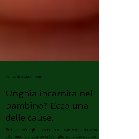
Tempo di lettura: 1 min
Unghia incarnita nel
bambino? Ecco una
delle cause.