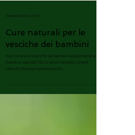
Tempo di lettura: 2 min
Cure naturali per le
vesciche dei bambini
Vuoi curare le vesciche dei bambini velocemente e in
maniera naturale? Ecco alcuni semplici rimedi
naturali che puoi realizzare con...