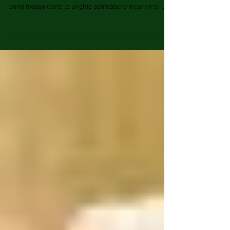
Se trovi un'unghia incarnita nel bambino attenzione
alla misura di scarpe di tuo figlio: se le sue scarpe
sono troppo corte le unghie potrebbero incarnirsi. Una
delle cause delle unghie dei piedi incarnite è l'uso di
scarpe troppo corte. La pressione della parte
superiore della scarpa sulle dita provoca una
curvatura innaturale del profilo dell'unghia ed il suo
progressivo incarnirsi. Questo è un problema
fastidioso negli adulti, immagina in un bambino! Le
unghie incarn