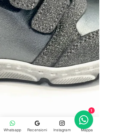
1
Whatsapp
Recensioni
Instagram
Mappa