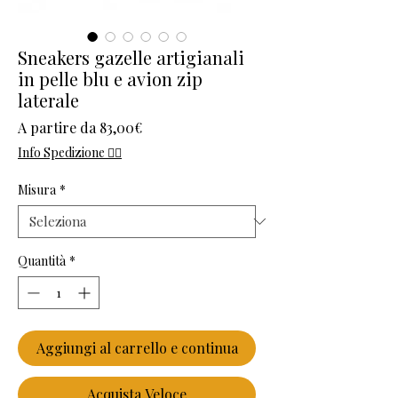
Sneakers gazelle artigianali
in pelle blu e avion zip
laterale
Prezzo scontato
A partire da
83,00€
Info Spedizione 👈🏻
Misura
*
Quantità
*
Aggiungi al carrello e continua
Acquista Veloce