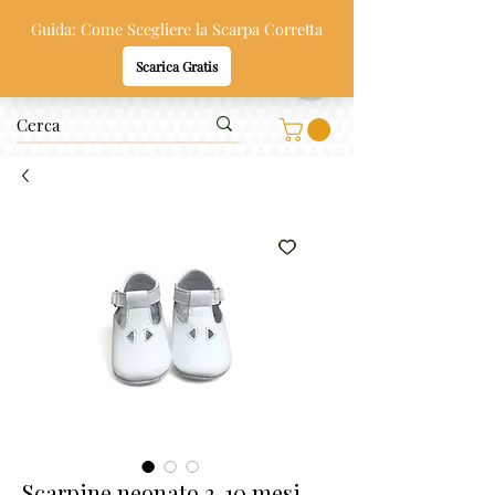
Oppi & Gi
SCARPE SANE PER BAMBINI
Scarpine neonato 3-10 mesi