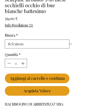
occhielli occhio di bue
bianche battesimo
Prezzo
39,00 €
Info Spedizione 👈🏻
Misura
*
Quantità
*
Aggiungi al carrello e continua
Acquista Veloce
HAI BISOGNO DI ASSISTENZA? USA