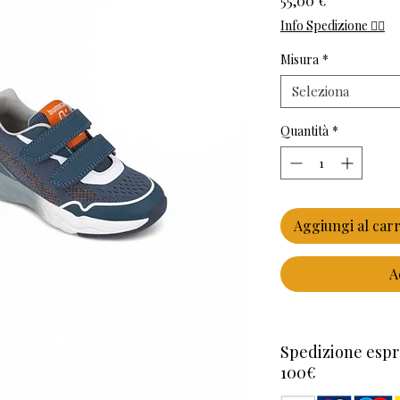
55,00 €
Info Spedizione 👈🏻
Misura
*
Seleziona
Quantità
*
Aggiungi al carr
A
Spedizione espr
100€