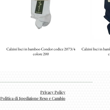
Calzini lisci in bamboo Condor codice 2073/4
Vista rapida
Calzini lisci in b
Vi
colore 200
c
Privacy Policy
Politica di Spedizione Reso e Cambio