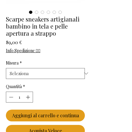
Scarpe sneakers artigianali
bambino in tela e pelle
apertura a strappo
Prezzo
89,00 €
Info Spedizione 👈🏻
Misura
*
Quantità
*
Aggiungi al carrello e continua
Acquista Veloce