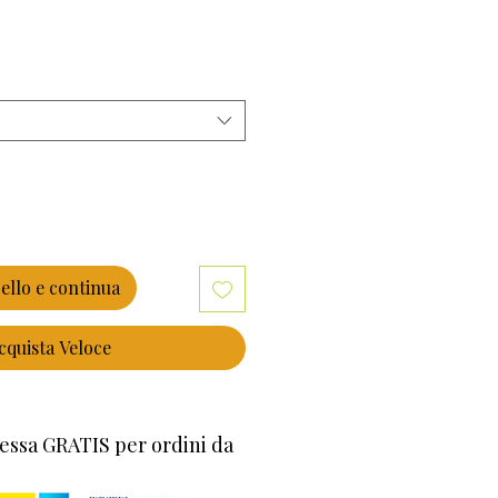
ice
ello e continua
cquista Veloce
essa GRATIS per ordini da