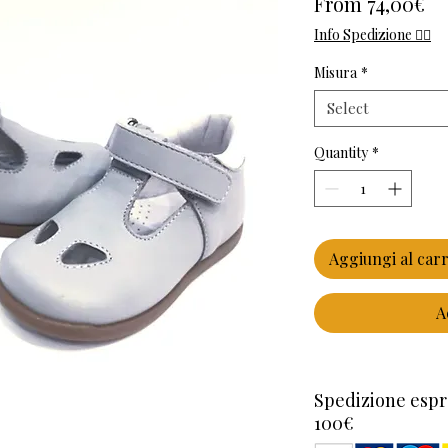
Pr
From 74,00€
Info Spedizione 👈🏻
Misura
*
Select
Quantity
*
Aggiungi al carr
A
Spedizione espr
100€