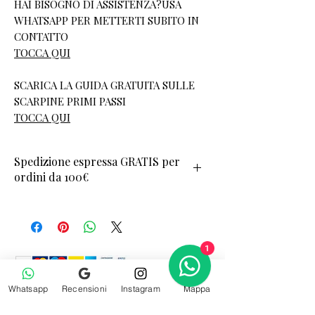
HAI BISOGNO DI ASSISTENZA?USA
WHATSAPP PER METTERTI SUBITO IN
CONTATTO
TOCCA QUI
SCARICA LA GUIDA GRATUITA SULLE
SCARPINE PRIMI PASSI
TOCCA QUI
Spedizione espressa GRATIS per
ordini da 100€
1
Whatsapp
Recensioni
Instagram
Mappa