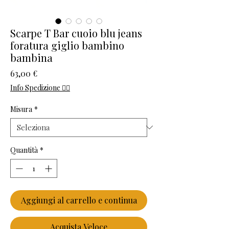
Scarpe T Bar cuoio blu jeans
foratura giglio bambino
bambina
Prezzo
63,00 €
Info Spedizione 👈🏻
Misura
*
Quantità
*
Aggiungi al carrello e continua
Acquista Veloce