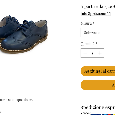
A partire da
75,00
Info Spedizione 👈🏻
Misura
*
Seleziona
Quantità
*
Aggiungi al carr
A
ine con impunture.
Spedizione espr
e
100€