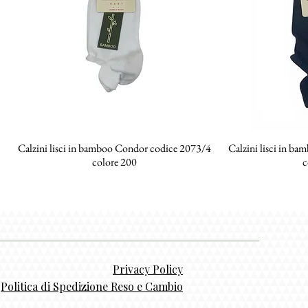
Calzini lisci in bamboo Condor codice 2073/4
Vista rapida
Calzini lisci in b
Vi
colore 200
c
Privacy Policy
Politica di Spedizione Reso e Cambio