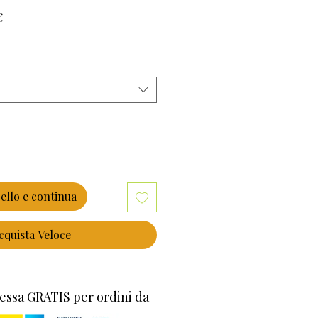
Prezzo scontato
€
ello e continua
cquista Veloce
essa GRATIS per ordini da