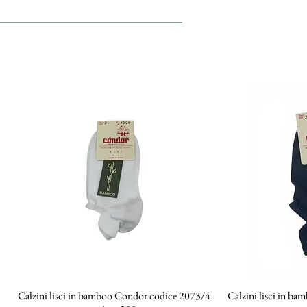
Calzini lisci in bamboo Condor codice 2073/4
Vista rapida
Calzini lisci in b
Vi