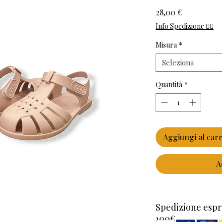
Prezzo
28,00 €
Info Spedizione 👈🏻
Misura
*
Seleziona
Quantità
*
Aggiungi al carr
A
Spedizione espr
100€