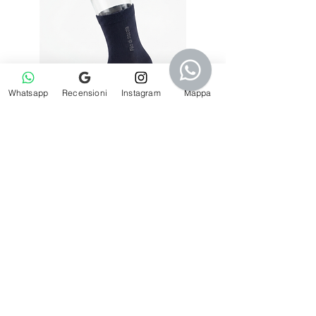
Whatsapp
Recensioni
Instagram
Mappa
Calzini bambino lisci in filo di Scozia blu
Richiedi "IMPRONTA":
Analisi del Piede e Consulenza
Ogni piedino lascia una traccia diversa.