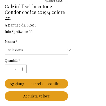
Calzini lisci in cotone
Condor codice 2019/4 colore
221
Prezzo scontato
A partire da
6,00€
Info Spedizione 👈🏻
Misura
*
Quantità
*
Aggiungi al carrello e continua
Acquista Veloce