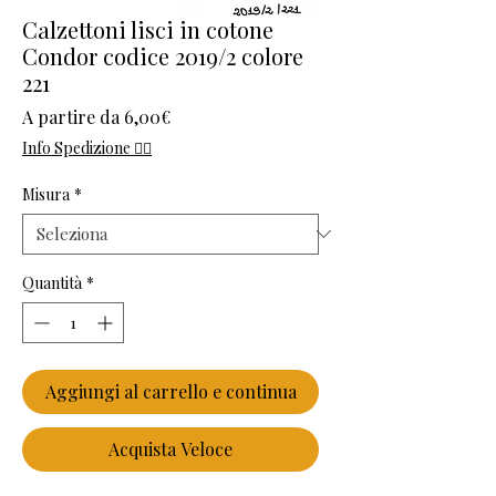
Calzettoni lisci in cotone
Condor codice 2019/2 colore
221
Prezzo scontato
A partire da
6,00€
Info Spedizione 👈🏻
Misura
*
Quantità
*
Aggiungi al carrello e continua
Acquista Veloce