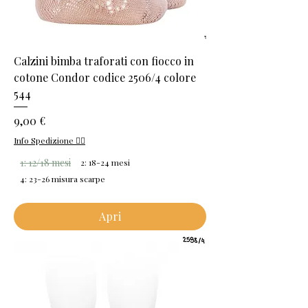
Calzini bimba traforati con fiocco in
cotone Condor codice 2506/4 colore
544
Prezzo
9,00 €
Info Spedizione 👈🏻
1: 12/18 mesi
2: 18-24 mesi
4: 23-26 misura scarpe
Apri