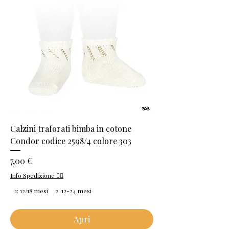
Calzini traforati bimba in cotone
Condor codice 2598/4 colore 303
Prezzo
7,00 €
Info Spedizione 👈🏻
1: 12/18 mesi
2: 12-24 mesi
Apri