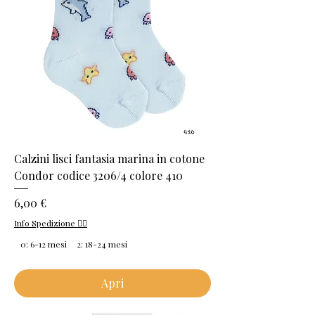
Calzini lisci fantasia marina in cotone
Condor codice 3206/4 colore 410
Prezzo
6,00 €
Info Spedizione 👈🏻
0: 6-12 mesi
2: 18-24 mesi
Apri