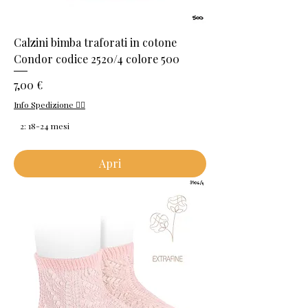
Calzini bimba traforati in cotone
Condor codice 2520/4 colore 500
Prezzo
7,00 €
Info Spedizione 👈🏻
2: 18-24 mesi
Apri