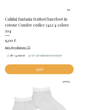
Calzini fantasia trattori barefoot in
cotone Condor codice 3412/4 colore
304
Prezzo
9,00 €
Info Spedizione 👈🏻
4: 23-26 misura scarpe
2: 18-24 mesi
Apri