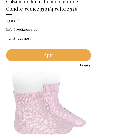
Calzini bimba traforati in cotone
Condor codice 3501/4 colore 526
Prezzo
7,00 €
Info Spedizione 👈🏻
2: 18-24 mesi
Apri