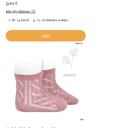
Prezzo
7,00 €
Info Spedizione 👈🏻
2: 18-24 mesi
4: 23-26 misura scarpe
Apri