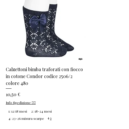
Calzettoni bimba traforati con fiocco
in cotone Condor codice 2506/2
colore 480
Prezzo
10,50 €
Info Spedizione 👈🏻
1: 12/18 mesi
2: 18-24 mesi
+2
4: 23-26 misura scarpe