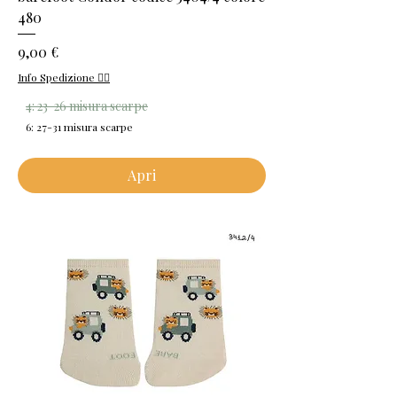
480
Prezzo
9,00 €
Info Spedizione 👈🏻
4: 23-26 misura scarpe
6: 27-31 misura scarpe
Apri