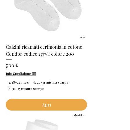
Calzini ricamati cerimonia in cotone
Condor codice 2777/4 colore 200
Prezzo
7,00 €
Info Spedizione 👈🏻
2: 18-24 mesi
6: 27-31 misura scarpe
8: 32-35 misura scarpe
Apri