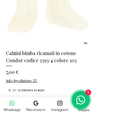
Calzini bimba ricamati in cotone
Condor codice 2393/4 colore 303
Prezzo
7,00 €
Info Spedizione 👈🏻
6: 27-31 misura scarpe
1
Apri
Whatsapp
Recensioni
Instagram
Mappa