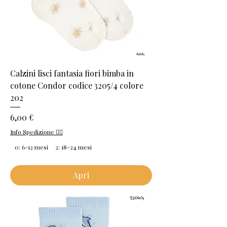
Calzini lisci fantasia fiori bimba in
cotone Condor codice 3205/4 colore
202
Prezzo
6,00 €
Info Spedizione 👈🏻
0: 6-12 mesi
2: 18-24 mesi
Apri