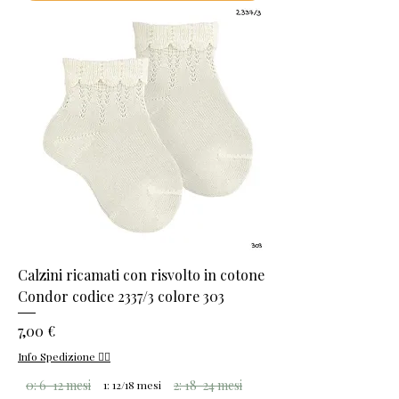
Calzini ricamati con risvolto in cotone
Condor codice 2337/3 colore 303
Prezzo
7,00 €
Info Spedizione 👈🏻
0: 6-12 mesi
2: 18-24 mesi
1: 12/18 mesi