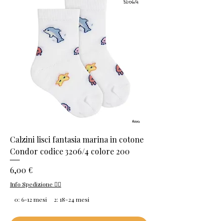
Calzini lisci fantasia marina in cotone
Condor codice 3206/4 colore 200
Prezzo
6,00 €
Info Spedizione 👈🏻
0: 6-12 mesi
2: 18-24 mesi