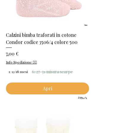
Calzini bimba traforati in cotone
Condor codice 3506/4 colore 500
Prezzo
7,00 €
Info Spedizione 👈🏻
6: 27-31 misura scarpe
1: 12/18 mesi
Apri