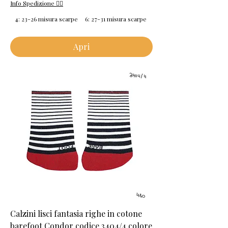
Info Spedizione 👈🏻
4: 23-26 misura scarpe
6: 27-31 misura scarpe
Apri
Calzini lisci fantasia righe in cotone
barefoot Condor codice 3404/4 colore