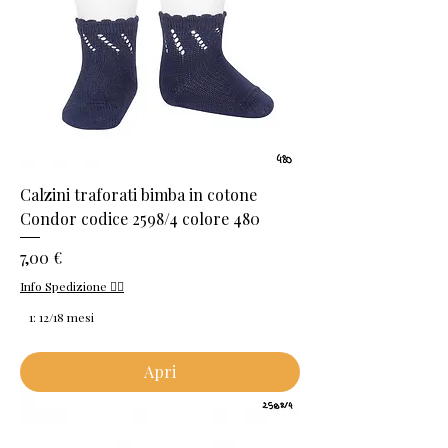
Calzini traforati bimba in cotone
Condor codice 2598/4 colore 480
Prezzo
7,00 €
Info Spedizione 👈🏻
1: 12/18 mesi
Apri