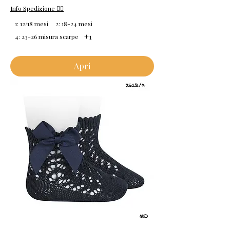
Info Spedizione 👈🏻
1: 12/18 mesi
2: 18-24 mesi
+1
4: 23-26 misura scarpe
Apri