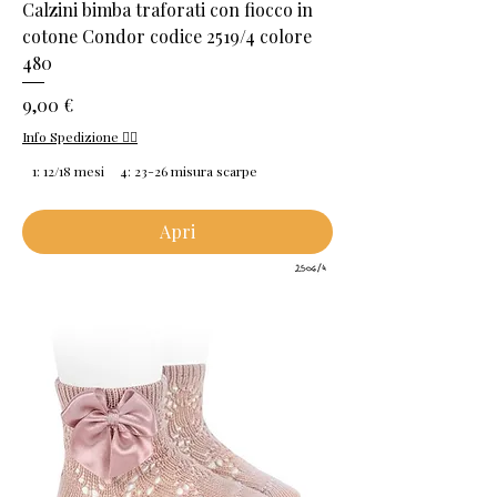
Calzini bimba traforati con fiocco in
cotone Condor codice 2519/4 colore
480
Prezzo
9,00 €
Info Spedizione 👈🏻
1: 12/18 mesi
4: 23-26 misura scarpe
Apri