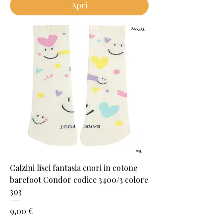
Apri
Calzini lisci fantasia cuori in cotone
barefoot Condor codice 3400/3 colore
303
Prezzo
9,00 €